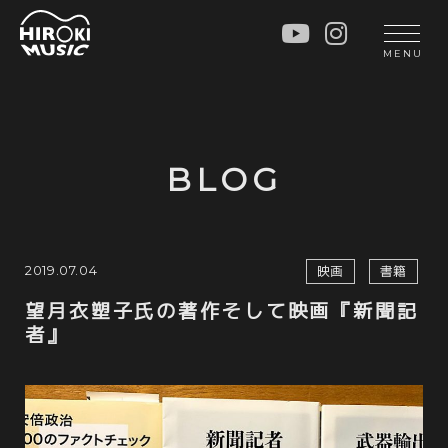
HOME
LIVE
MENU
INFO
GALLERY
PROFILE
LESSON
UNIT
LESSON
BLOG
SOCIAL ACTIVITY
WORKSHOP
INSTRUMENTS
BLOG
MUSIC
CONTACT
2019.07.04
映画
書籍
DISCOGRAPHY
望月衣塑子氏の著作そして映画『新聞記
者』
VIDEOS
CINÉMA