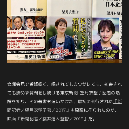
官邸会見で舌鋒鋭く、躱されてもカワサレても、妨害され
ても諦めず質問をし続ける東京新聞･望月衣塑子記者の活
躍を知り、その著書も追いかけた。最初に刊行された
『新
聞記者／望月衣塑子著／2017』
を原案に作られたのが、
映画『新聞記者／藤井道人監督／2019』
だ。