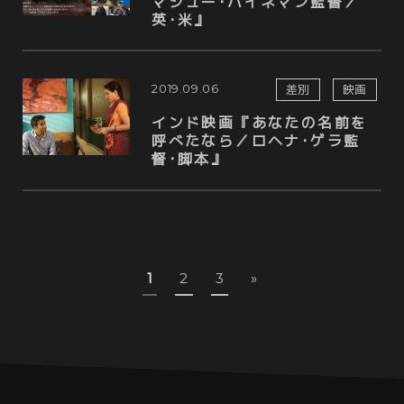
マシュー･ハイネマン監督／
英･米』
2019.09.06
差別
映画
インド映画『あなたの名前を
呼べたなら／ロヘナ･ゲラ監
督･脚本』
1
2
3
»