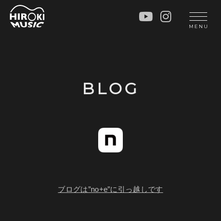
HOME
LIVE
MENU
INFO
GALLERY
PROFILE
LESSON
UNIT
LESSON
BLOG
SOCIAL ACTIVITY
WORKSHOP
INSTRUMENTS
BLOG
MUSIC
CONTACT
DISCOGRAPHY
VIDEOS
CINÉMA
ブログは”no+e”に引っ越しです