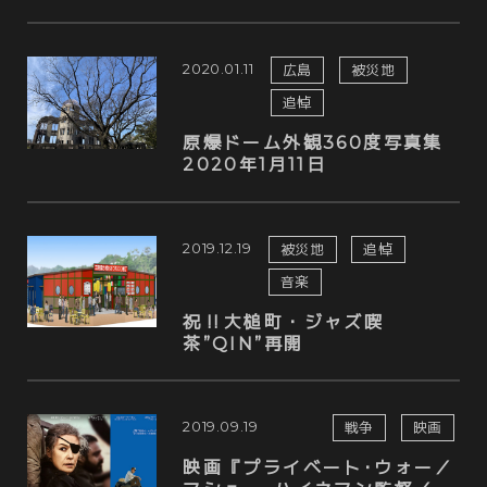
2020.01.11
広島
被災地
追悼
原爆ドーム外観360度写真集
2020年1月11日
2019.12.19
被災地
追悼
音楽
祝‼️大槌町・ジャズ喫
茶”QIN”再開
2019.09.19
戦争
映画
映画『プライベート･ウォー／