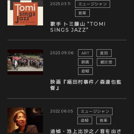
2025.03.11
ミュージシャン
音楽
歌手 トミ藤山 “TOMI
SINGS JAZZ”
2023.09.06
ART
差別
映画
被災地
追悼
映画『福田村事件／森達也監
督』
2022.06.05
ミュージシャン
追悼
音楽
追悼・池上比沙之／音を出さ