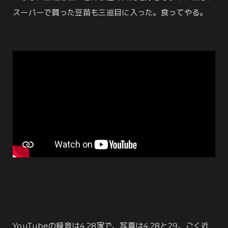
スーパーで買った豆苗も三巡目に入った。食ってやる。
YouTubeの録音は4.28家で、写真は4.28と29、ごく近