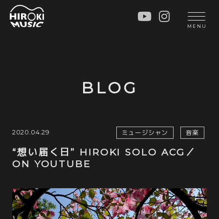
HOME
LIVE
MENU
INFO
GALLERY
PROFILE
LESSON
UNIT
LESSON
BLOG
SOCIAL ACTIVITY
WORKSHOP
INSTRUMENTS
BLOG
MUSIC
CONTACT
2020.04.29
ミュージシャン
音楽
DISCOGRAPHY
“想い届く日” HIROKI SOLO ACG／
ON YOUTUBE
VIDEOS
CINÉMA