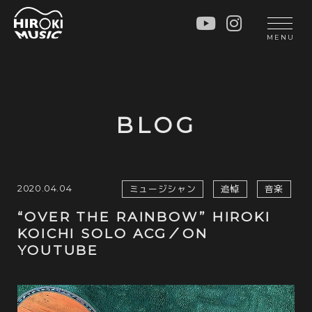
HOME
LIVE
MENU
INFO
GALLERY
PROFILE
LESSON
UNIT
LESSON
BLOG
SOCIAL ACTIVITY
WORKSHOP
INSTRUMENTS
BLOG
MUSIC
CONTACT
2020.04.04
ミュージシャン
追悼
音楽
DISCOGRAPHY
“OVER THE RAINBOW” HIROKI
KOICHI SOLO ACG／ON
VIDEOS
YOUTUBE
CINÉMA