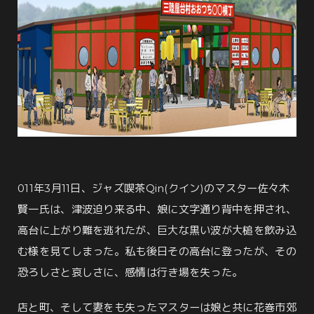
011年3月11日、ジャズ喫茶Qin(クイン)のマスター佐々木
賢一氏は、津波迫り来る中、娘に文字通り背中を押され、
高台に上がり難を逃れたが、巨大な黒い波が大槌を飲み込
む様を見てしまった。私も後日その高台に登ったが、その
恐ろしさと哀しさに、感情は行き場を失った。
店と町、そして妻をも失ったマスターは娘と共に花巻市郊