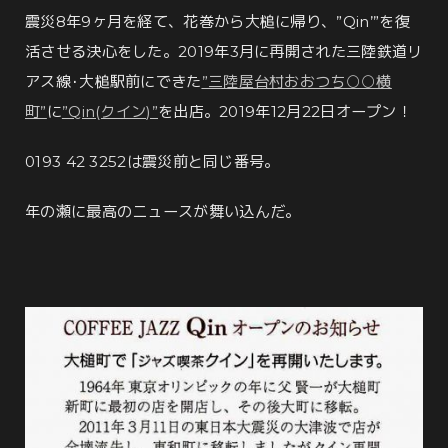
震災8年9ヶ月を経て、花巻から大槌に帰り、”Qin’”を復
活させる決心をした。2019年3月に再開された三陸鉄道リ
アス線･大槌駅前にできた
”三陸屋台村おおつち○○横
町”
に
”Qin(クイン)”
を出店。2019年12月22日オープン！
0193 42 3252は震災前と同じ番号。
年の瀬に最高のニュースが舞い込んだ。