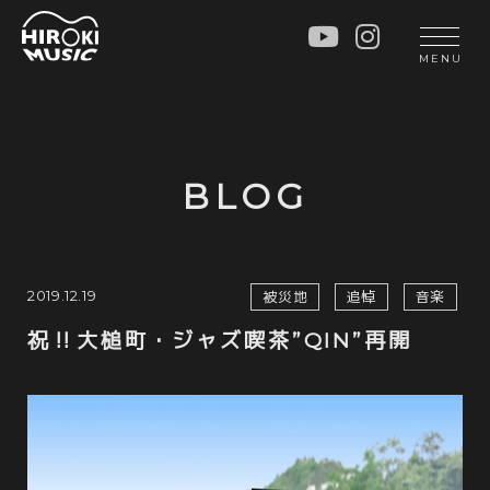
HOME
LIVE
MENU
INFO
GALLERY
PROFILE
LESSON
UNIT
LESSON
BLOG
SOCIAL ACTIVITY
WORKSHOP
INSTRUMENTS
BLOG
MUSIC
CONTACT
2019.12.19
被災地
追悼
音楽
DISCOGRAPHY
祝‼️大槌町・ジャズ喫茶”QIN”再開
VIDEOS
CINÉMA