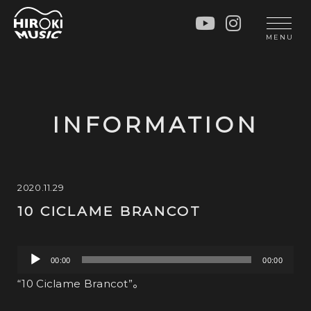
HOME
LIVE
MENU
INFO
GALLERY
PROFILE
LESSON
UNIT
LESSON
INFORMATION
SOCIAL ACTIVITY
WORKSHOP
INSTRUMENTS
BLOG
MUSIC
CONTACT
2020.11.29
10 CICLAME BRANCOT
DISCOGRAPHY
VIDEOS
CINÉMA
音
00:00
00:00
声
“10 Ciclame Brancot”。
プ