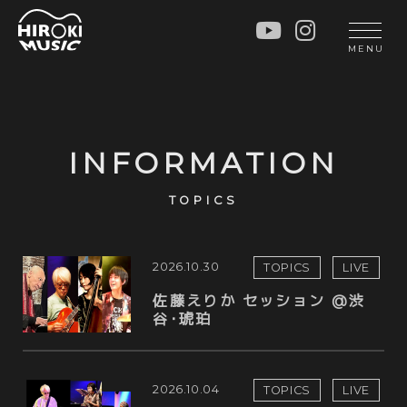
HOME
LIVE
MENU
INFO
GALLERY
PROFILE
LESSON
UNIT
LESSON
INFORMATION
SOCIAL ACTIVITY
WORKSHOP
INSTRUMENTS
BLOG
TOPICS
MUSIC
CONTACT
2026.10.30
TOPICS
LIVE
DISCOGRAPHY
佐藤えりか セッション @渋
VIDEOS
谷･琥珀
CINÉMA
2026.10.04
TOPICS
LIVE