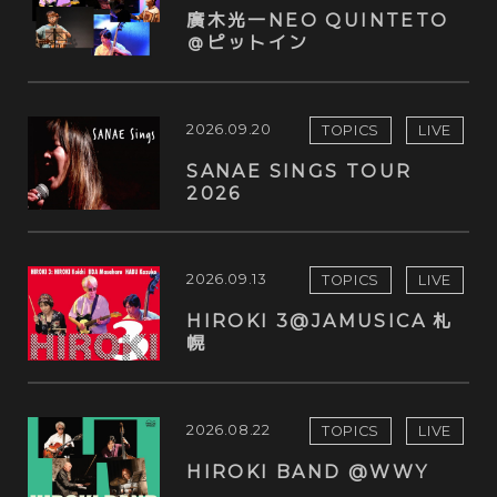
廣木光一NEO QUINTETO
＠ピットイン
2026.09.20
TOPICS
LIVE
SANAE SINGS TOUR
2026
2026.09.13
TOPICS
LIVE
HIROKI 3@JAMUSICA 札
幌
2026.08.22
TOPICS
LIVE
HIROKI BAND @WWY