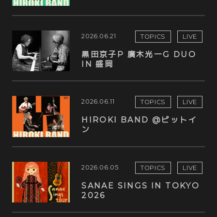
2026.06.21
TOPICS
LIVE
黒田京子P 廣木光一G DUO
IN 盛岡
2026.06.11
TOPICS
LIVE
HIROKI BAND @ピットイ
ン
2026.06.05
TOPICS
LIVE
SANAE SINGS IN TOKYO
2026