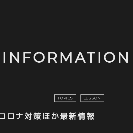
SIC
LESSO
SCOGRAPHY
LESSON
DEOS
WORKSH
NÉMA
BLOG
INFORMATION
VE
CONTA
LLERY
TOPICS
LESSON
コロナ対策ほか最新情報