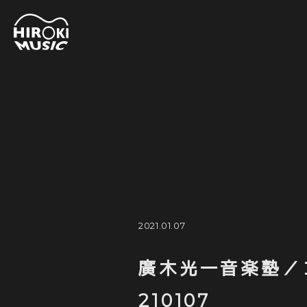
HOME
MU
DI
INFO
VI
PROFILE
CI
UNIT
LI
SOCIAL ACTIVITY
GA
INSTRUMENTS
2021.01.07
廣木光一音楽塾／
210107