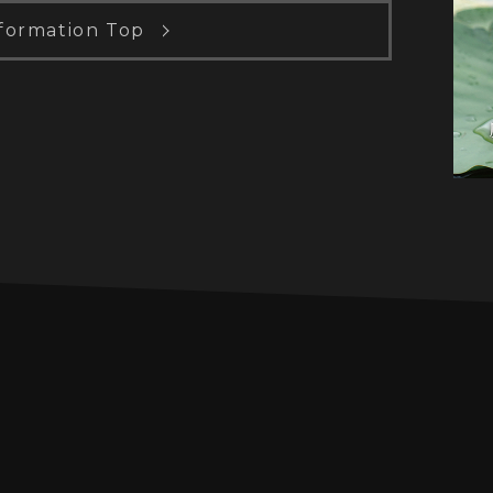
formation Top
PROFILE
MUSIC