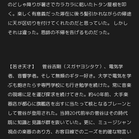
のどしゃ降りが暑さでカラカラに乾いたトタン屋根を叩
く。楽しく有意義だった滞在に後ろ髪引かれながらの帰途
に天が区切りを付けてくれたのだと思っていた。 しかし
それは違った。恩師の不帰を告げるものだった。
【若き天才】 菅谷吉剛（スガヤヨシタケ）、電気学
者、音響学者。そして無類のギター好き。大学で電気を学
ぶも飽きたらず専門学校にも行き勉学を続けた。常に音楽
の現場に足を運び探求を続けてきた。約40年前、大手楽
器店が都心に旗艦店を出すに当たって核となるブレーンと
して菅谷が登用された。当時20代前半の菅谷はその時代
既に知識と見識が群を抜いていた。更に、ミュージシャン
視点の楽器のあり方、お客目線でのニーズを的確な物言い