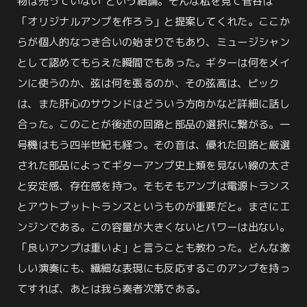
物は売っていない”という結論。そんな私を見て菅谷は
「オリジナルアンプを作ろう」と提案してくれた。ここか
らが個人的なつき合いの始まりでもあり、ミュージシャン
として認めてもらえた瞬間でもあった。ギターは何をメイ
ンに使うのか、弦は何を張るのか、その弦高は、ピック
は、また肝心のサウンドはどういう方向かなど詳細に話し
合った。このことが後述の回路と部品の選択に繋がる。一
号機はもう四半世紀も経つ。その音は、優れた回路と厳選
された部品によってギターアンプ史上類を見ない線の太さ
と安定感、存在感を持つ。そもそもアンプは電源トランス
とアウトプットトランスというものが重要だと。まさにエ
ンジンである。この容量が大きくないとパワーは出ない。
「良いアンプは重いよ」と言うことも教わった。どんな激
しい演奏にも、繊細な表現にも反応するこのアンプを持っ
てすれば、あとは我ら奏者次第である。