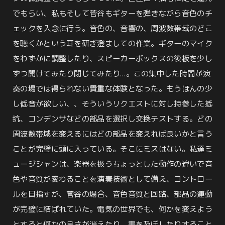
でもらい、私もそして菅谷もギターを弾きながら音色のチ
ェックを入念に行う。音色の、音響の、周波数帯域のどこ
を聴くかという耳を研ぎ澄ましての作業。ギターのマイク
をわずかに調整したり、スピーカーボックスの後板を少し
ずつ開けてみたり閉じてみたり…。この集中した時間が演
奏の場では得られない貴重な体験となった。もうほんの少
し低音が欲しい、、そういうリクエストに対し持参した抵
抗、コンデンサなどの部品を選択し交換テストする。どの
周波数帯域を変えるにはどの部品を変えれば良いかと言う
ことが完璧に頭に入っている。そこにミスはない。私達ミ
ュージシャンは、楽器を扱うちょっとした動作の違いで音
色や音質が変わることを演奏技術として備え、コントロー
ルを目指すが、菅谷の場合、音色音質と回路、部品の連動
が完璧に結ばれていた。電気の世界でも、何かを変えよう
とすると何かの良さが消えたり、害を及ぼしたりすること