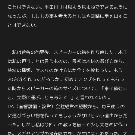
ことはできない。半田付けは見よう見まねでできるように
なったが、もしもの事を考えるともはや回路に手を出すこ
とはできない。
私は菅谷の他界後、スピーカーの箱を作り直した。木工
は私の担当。とは言うものの、最初は木材の選び方から、
塗料の種類、ヤスリのかけ方ほか全てを教わった。もう
20台近く作っただろうか。初めてアンプを作ってもらっ
た時からスピーカーの箱のサイズについて、「車に積むこ
と、実際に運ぶことも考えて…」と言われていた。
PA（音響設備・設営）会社経営の経験から、毎日使うの
に運びづらい物を作ってもしょうがないという理由からだ
った。しかし私は今回この教えを破って少し大きめに作っ
た。スガヤアンプの潜在能力を活かすにはこれだった、大