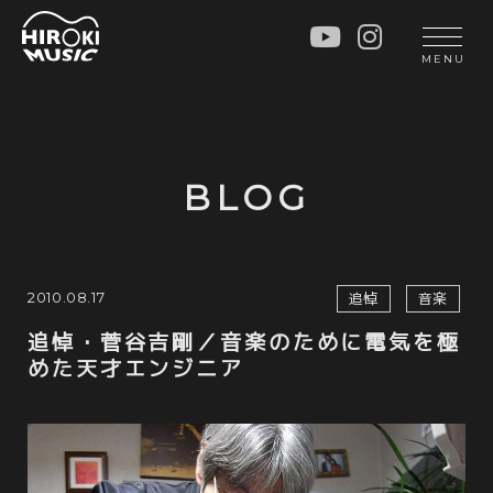
HOME
LIVE
MENU
INFO
GALLERY
PROFILE
LESSON
UNIT
LESSON
BLOG
SOCIAL ACTIVITY
WORKSHOP
INSTRUMENTS
BLOG
MUSIC
CONTACT
2010.08.17
追悼
音楽
DISCOGRAPHY
追悼・菅谷吉剛／音楽のために電気を極
めた天才エンジニア
VIDEOS
CINÉMA