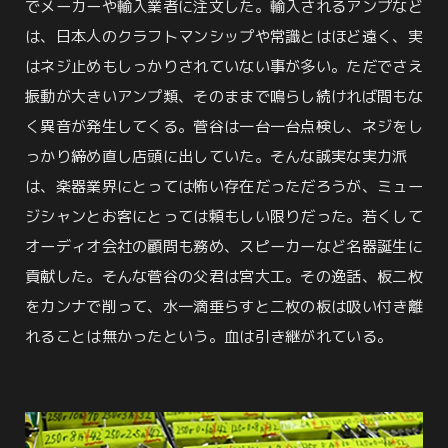
でメーカーや輸入業者に注文した。輸入されるアンプなど
は、日本人のクラフトマンシップや常識とはほど遠く、実
はネジ止めもしっかりされていない事が多い。ただでさえ
振動が大きいアンプ類、そのままで鳴らし続ければ間もな
く異音が発生してくる。菅谷は一台一台点検し、ネジをし
っかり締め直し店頭に出していた。そんな誠実な実力派
は、楽器業界にとっては怖い存在だっただろうが、ミュー
ジシャンとお客にとっては頼もしい限りだった。若くして
オーディオ会社の顧問も務め、スピーカーなど名器誕生に
貢献した。そんな菅谷の父君は宮大工。その逸話、板二枚
をカンナで削って、水一滴垂らすと二枚の板は吸い付き離
れることは無かったという。血は引き継がれている。