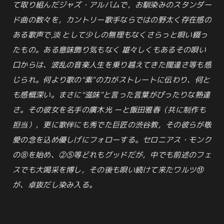
て取り組んだジャズ・アルバムで，お馴染みのスタンダー
ド曲の数々を，カントリー歌手ならではの野太く存在感の
ある歌声で,淡 として少しの無理もなくさらっと唄い綴っ
たもの。ある意味飾り気もなく 雄々しくもあるその唄い
口からは、波乱の音楽人生を乗り越えてきた闊達さ等も感
じられ。何より歌の“素”の力がストレートに伝わり、何と
も感慨深い。まさに“滋味”と言った言葉がぴったりな熟達
さ。その彼女を名手の廣木光 ーと飯田雅春（共に制作も
担当），更に歌伴にも秀でた巨匠の渋谷教，その彼らが敬
愛の念を込め優しげにフォローする。セロニアス・モンク
の⑧を始め、②⑤等どれもグッドだが，中でも前述のフェ
スでも大喝采を博し，その後も唄い続けて来たワルツ⑬
が、卓抜だし染み入る。