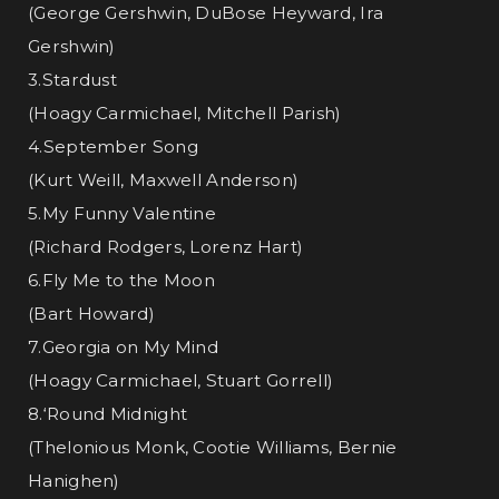
(George Gershwin, DuBose Heyward, Ira
Gershwin)
3.Stardust
(Hoagy Carmichael, Mitchell Parish)
4.September Song
(Kurt Weill, Maxwell Anderson)
5.My Funny Valentine
(Richard Rodgers, Lorenz Hart)
6.Fly Me to the Moon
(Bart Howard)
7.Georgia on My Mind
(Hoagy Carmichael, Stuart Gorrell)
8.‘Round Midnight
(Thelonious Monk, Cootie Williams, Bernie
Hanighen)