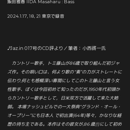
飯田雅春 IIDA Masaharu : Bass
2024.1.17, 18, 21 東京で録音
♪
Jaz.in 017号のCD評より／筆者：小西啓一氏
カントリー歌手，トミ藤山が86歳で取り組んだ初ジャ
ズ作。その唄い口は、何より歌の“素”の力がストレートに
伝わり,何とも感慨深い寡間にしてこのトミ藤山と言う女
性歌手、ぼくは今回初めて知ったのだが,1950年代初頭か
らカントリー歌手として，日米双方で活躍して来た大姉
御。 本場ナッシュビルでの一大祭典“グランド・オール・
オープリー”にも日本人 で初出演(64年)等々，かなりな経
歴の持ち主である。本作はその彼女が,86 歳(!)にして初め