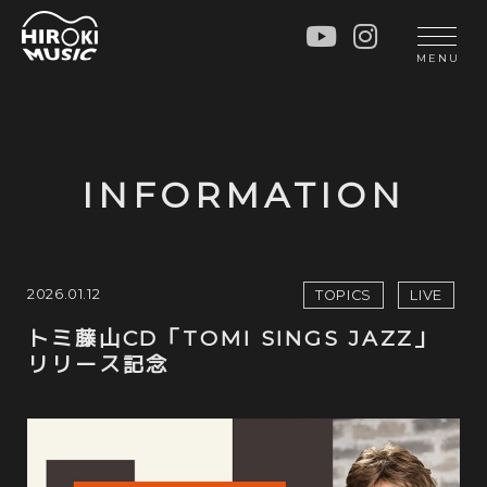
HOME
LIVE
MENU
INFO
GALLERY
PROFILE
LESSON
UNIT
LESSON
INFORMATION
SOCIAL ACTIVITY
WORKSHOP
INSTRUMENTS
BLOG
MUSIC
CONTACT
2026.01.12
TOPICS
LIVE
DISCOGRAPHY
トミ藤山CD「TOMI SINGS JAZZ」
リリース記念
VIDEOS
CINÉMA