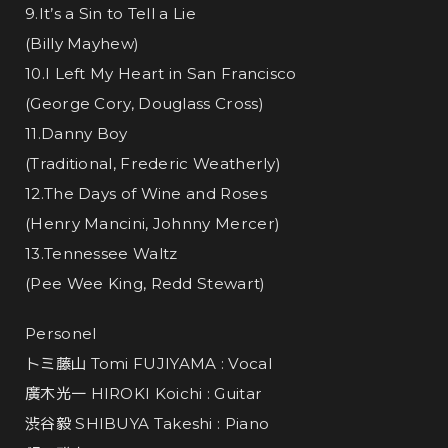
9.It’s a Sin to Tell a Lie
(Billy Mayhew)
10.I Left My Heart in San Francisco
(George Cory, Douglass Cross)
11.Danny Boy
(Traditional, Frederic Weatherly)
12.The Days of Wine and Roses
(Henry Mancini, Johnny Mercer)
13.Tennessee Waltz
(Pee Wee King, Redd Stewart)
Personel
トミ藤山 Tomi FUJIYAMA : Vocal
廣木光一 HIROKI Koichi : Guitar
渋谷毅 SHIBUYA Takeshi : Piano